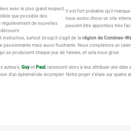
dées avec le plus grand respect.
Il est fort probable qu’il manq
 fidèle que possible des
nous avons choisi un site interne
 régulièrement de nouvelles
peuvent être apportées très fac
découvrir.
nstructive, surtout lorsqu’il s’agit de la
région de Comines-Wa
e passionnante mais aussi frustrante. Nous complétons un calend
i se produisent chaque jour de l’année, et cela nous grise.
es auteurs,
Guy
et
Paul
, renoncent alors à leur attribuer une date 
ion d’un éphéméride incomplet. Notre projet s’étale sur quatre a