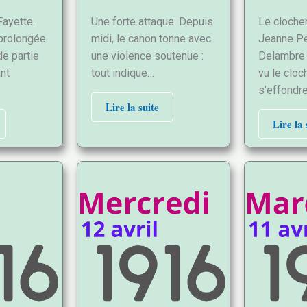
Fayette.
Une forte attaque. Depuis
Le clocher
 prolongée
midi, le canon tonne avec
Jeanne Pe
de partie
une violence soutenue :
Delambre 
ant
tout indique…
vu le clo
s’effondr
Lire la suite
Lire la 