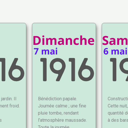
jardin. Il
Bénédiction papale.
Construct
ment froid.
Journée calme ; une fine
Cette nuit
pluie tombe, rendant
quantité 
s
l’atmosphère maussade.
à des bar
Toute la journée…