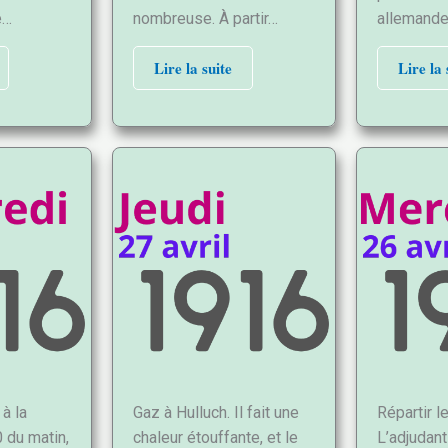
e…
nombreuse. À partir…
allemand
Lire la suite
Lire la 
 à la
Gaz à Hulluch. Il fait une
Répartir l
 du matin,
chaleur étouffante, et le
L’adjudan