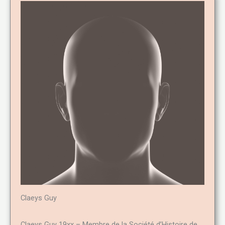
Claeys Guy
Claeys Guy 19xx – Membre de la Société d’Histoire de