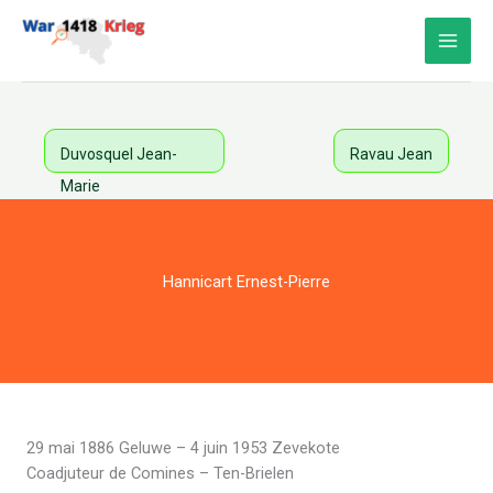
Aller
au
contenu
Duvosquel Jean-
Ravau Jean
Marie
Hannicart Ernest-Pierre
29 mai 1886 Geluwe – 4 juin 1953 Zevekote
Coadjuteur de Comines – Ten-Brielen