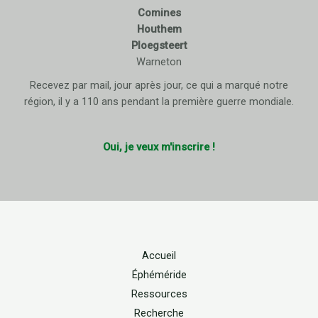
Comines
Houthem
Ploegsteert
Warneton
Recevez par mail, jour après jour, ce qui a marqué notre
région, il y a 110 ans pendant la première guerre mondiale.
Oui, je veux m'inscrire !
Accueil
Éphéméride
Ressources
Recherche