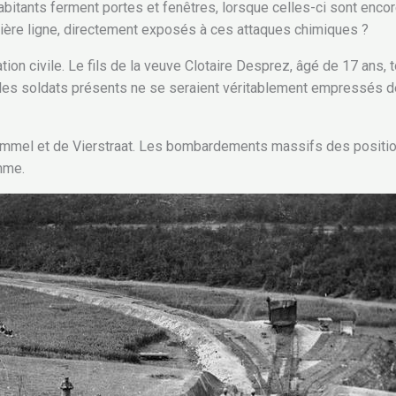
itants ferment portes et fenêtres, lorsque celles-ci sont encor
emière ligne, directement exposés à ces attaques chimiques ?
n civile. Le fils de la veuve Clotaire Desprez, âgé de 17 ans, to
i les soldats présents ne se seraient véritablement empressés d
r de Kemmel et de Vierstraat. Les bombardements massifs des posit
omme.