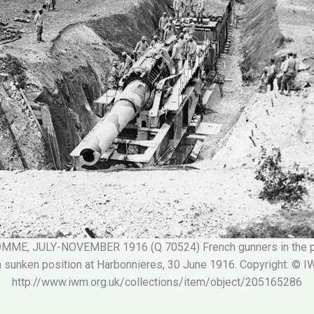
ME, JULY-NOVEMBER 1916 (Q 70524) French gunners in the pr
a sunken position at Harbonnieres, 30 June 1916. Copyright: © IW
http://www.iwm.org.uk/collections/item/object/205165286