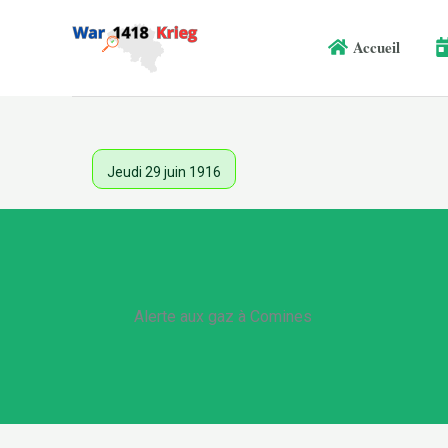
Aller
au
Accueil
contenu
Jeudi 29 juin 1916
Alerte aux gaz à Comines