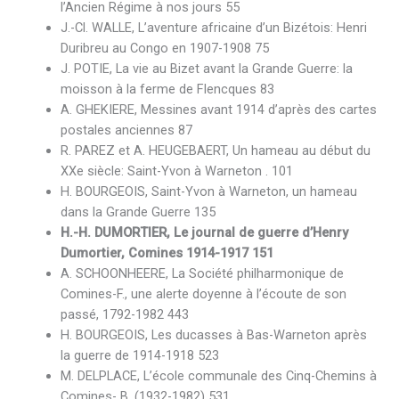
l’Ancien Régime à nos jours 55
J.-Cl. WALLE, L’aventure africaine d’un Bizétois: Henri
Duribreu au Congo en 1907-1908 75
J. POTIE, La vie au Bizet avant la Grande Guerre: la
moisson à la ferme de Flencques 83
A. GHEKIERE, Messines avant 1914 d’après des cartes
postales anciennes 87
R. PAREZ et A. HEUGEBAERT, Un hameau au début du
XXe siè­cle: Saint-Yvon à Warneton . 101
H. BOURGEOIS, Saint-Yvon à Warneton, un hameau
dans la Grande Guerre 135
H.-H. DUMORTIER, Le journal de guerre d’Henry
Dumortier, Comines 1914-1917 151
A. SCHOONHEERE, La Société philharmonique de
Comines-F., une alerte doyenne à l’écoute de son
passé, 1792-1982 443
H. BOURGEOIS, Les ducasses à Bas-Warneton après
la guerre de 1914-1918 523
M. DELPLACE, L’école communale des Cinq-Chemins à
Comines- B. (1932-1982) 531