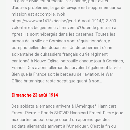
La garde civile est présente Par chance, pour éviter
d’autres problèmes, la garde civique est supprimée car sa
mission est accomplie. (voir
https://www.war1418krieg.be/jeudi-6-aout-1914/) 2 500
volontaires belges en civil arrivent d’Ostende par train à
Ypres; ils sont hébergés dans les casernes. Toutes les
armes de la ville de Comines sont réquisitionnées, y
compris celles des douaniers. Un détachement d’une
soixantaine de cuirassiers français du 9e régiment,
cantonné à Neuve-Église, patrouille chaque jour à Comines,
France. Des avions allemands survolent également la ville.
Bien que la France soit le berceau de l’aviation, le War
Office britannique reste sceptique quant à son…
Dimanche 23 août 1914
Des soldats allemands arrivent à l’Amérique* Hannicart
Ernest-Pierre – Fonds SHCWR Hannicart Ernest-Pierre joue
aux cartes au patronage quand on apprend que des
soldats allemands arrivent à l’Amérique*. C’est la fin du