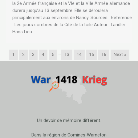
la 2e Armée française et la VIe et la VIIe Armée allemande
durera jusqu’au 13 septembre. Elle se déroulera
principalement aux environs de Nancy. Sources : Référence
: Les jours sombres de la Cité de la toile Auteur : Landler
Hans Lieu :
…
1
2
3
4
5
13
14
15
16
Next »
Un devoir de mémoire différent.
Dans la région de Comines-Warneton