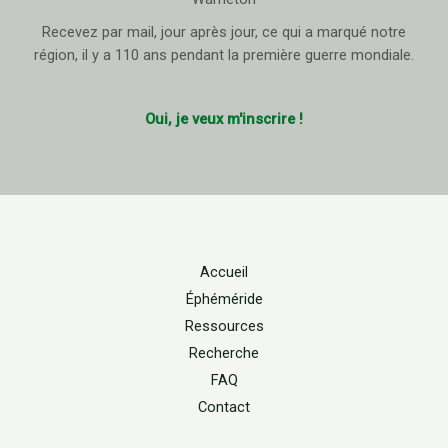
Recevez par mail, jour après jour, ce qui a marqué notre
région, il y a 110 ans pendant la première guerre mondiale.
Oui, je veux m'inscrire !
Accueil
Éphéméride
Ressources
Recherche
FAQ
Contact