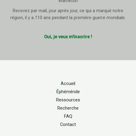
Warneton
Recevez par mail, jour après jour, ce qui a marqué notre
région, il y a 110 ans pendant la première guerre mondiale.
Oui, je veux m'inscrire !
Accueil
Éphéméride
Ressources
Recherche
FAQ
Contact