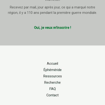
Recevez par mail, jour après jour, ce qui a marqué notre
région, il y a 110 ans pendant la première guerre mondiale.
Oui, je veux m'inscrire !
Accueil
Éphéméride
Ressources
Recherche
FAQ
Contact