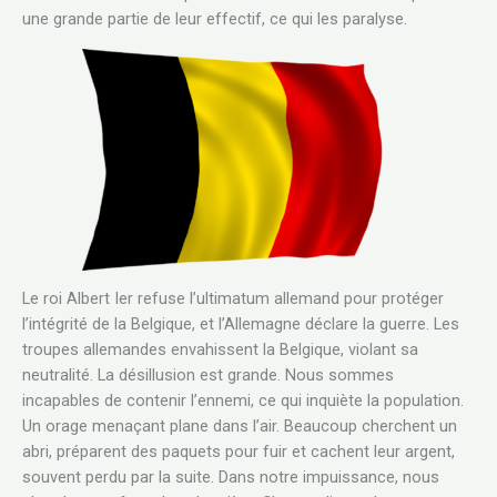
une grande partie de leur effectif, ce qui les paralyse.
Le roi Albert Ier refuse l’ultimatum allemand pour protéger
l’intégrité de la Belgique, et l’Allemagne déclare la guerre. Les
troupes allemandes envahissent la Belgique, violant sa
neutralité. La désillusion est grande. Nous sommes
incapables de contenir l’ennemi, ce qui inquiète la population.
Un orage menaçant plane dans l’air. Beaucoup cherchent un
abri, préparent des paquets pour fuir et cachent leur argent,
souvent perdu par la suite. Dans notre impuissance, nous