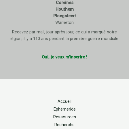
Comines
Houthem
Ploegsteert
Warneton
Recevez par mail, jour après jour, ce qui a marqué notre
région, il y a 110 ans pendant la première guerre mondiale.
Oui, je veux m'inscrire !
Accueil
Éphéméride
Ressources
Recherche