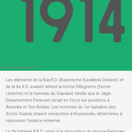
On se bat pas loin
Les éléments de la Bay.K.D. (Bayerische Kavallerie-Division) et
de la 6e K.D. avaient atteint la ferme Pillegrems (ferme
Leterme) et le hameau du Gapaard, tandis que le Jäger
Detachement Petersen tenait en force les positions à
Amerika et Ten-Brielen. Les hommes du 1er bataillon des
Scots Guards étaient retranchés à Kruiseecke, déterminés à
repousser l’avance ennemie.
La 3e batterie B.K.D., mise à la disposition du groupe Petersen