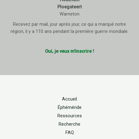
Ploegsteert
Warneton
Recevez par mail, jour après jour, ce qui a marqué notre
région, il y a 110 ans pendant la première guerre mondiale.
Oui, je veux m'inscrire !
Accueil
Éphéméride
Ressources
Recherche
FAQ