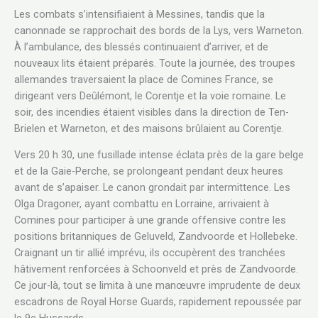
Les combats s’intensifiaient à Messines, tandis que la
canonnade se rapprochait des bords de la Lys, vers Warneton.
À l’ambulance, des blessés continuaient d’arriver, et de
nouveaux lits étaient préparés. Toute la journée, des troupes
allemandes traversaient la place de Comines France, se
dirigeant vers Deûlémont, le Corentje et la voie romaine. Le
soir, des incendies étaient visibles dans la direction de Ten-
Brielen et Warneton, et des maisons brûlaient au Corentje.
Vers 20 h 30, une fusillade intense éclata près de la gare belge
et de la Gaie-Perche, se prolongeant pendant deux heures
avant de s’apaiser. Le canon grondait par intermittence. Les
Olga Dragoner, ayant combattu en Lorraine, arrivaient à
Comines pour participer à une grande offensive contre les
positions britanniques de Geluveld, Zandvoorde et Hollebeke.
Craignant un tir allié imprévu, ils occupèrent des tranchées
hâtivement renforcées à Schoonveld et près de Zandvoorde.
Ce jour-là, tout se limita à une manœuvre imprudente de deux
escadrons de Royal Horse Guards, rapidement repoussée par