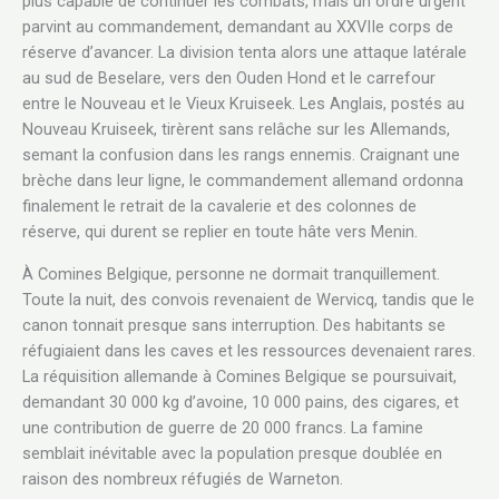
plus capable de continuer les combats, mais un ordre urgent
parvint au commandement, demandant au XXVIIe corps de
réserve d’avancer. La division tenta alors une attaque latérale
au sud de Beselare, vers den Ouden Hond et le carrefour
entre le Nouveau et le Vieux Kruiseek. Les Anglais, postés au
Nouveau Kruiseek, tirèrent sans relâche sur les Allemands,
semant la confusion dans les rangs ennemis. Craignant une
brèche dans leur ligne, le commandement allemand ordonna
finalement le retrait de la cavalerie et des colonnes de
réserve, qui durent se replier en toute hâte vers Menin.
À Comines Belgique, personne ne dormait tranquillement.
Toute la nuit, des convois revenaient de Wervicq, tandis que le
canon tonnait presque sans interruption. Des habitants se
réfugiaient dans les caves et les ressources devenaient rares.
La réquisition allemande à Comines Belgique se poursuivait,
demandant 30 000 kg d’avoine, 10 000 pains, des cigares, et
une contribution de guerre de 20 000 francs. La famine
semblait inévitable avec la population presque doublée en
raison des nombreux réfugiés de Warneton.