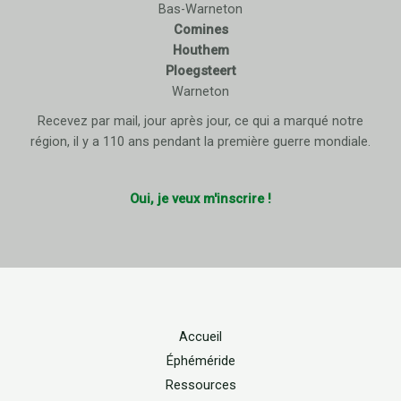
Bas-Warneton
Comines
Houthem
Ploegsteert
Warneton
Recevez par mail, jour après jour, ce qui a marqué notre
région, il y a 110 ans pendant la première guerre mondiale.
Oui, je veux m'inscrire !
Accueil
Éphéméride
Ressources