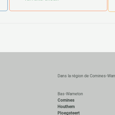
Dans la région de Comines-War
Bas-Warneton
Comines
Houthem
Ploegsteert