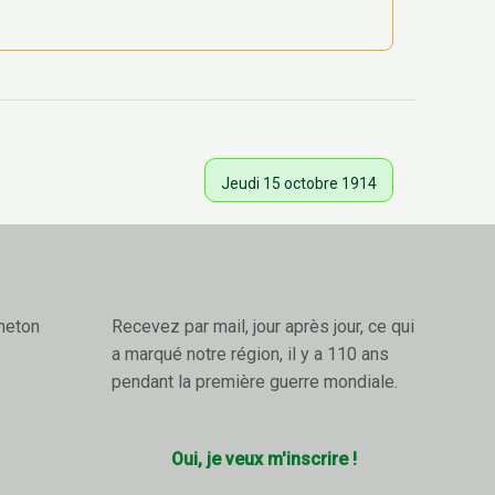
Jeudi 15 octobre 1914
neton
Recevez par mail, jour après jour, ce qui
a marqué notre région, il y a 110 ans
pendant la première guerre mondiale.
Oui, je veux m'inscrire !