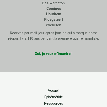
Bas-Warneton
Comines
Houthem
Ploegsteert
Warneton
Recevez par mail, jour après jour, ce qui a marqué notre
région, il y a 110 ans pendant la première guerre mondiale.
Oui, je veux m'inscrire !
Accueil
Éphéméride
Ressources