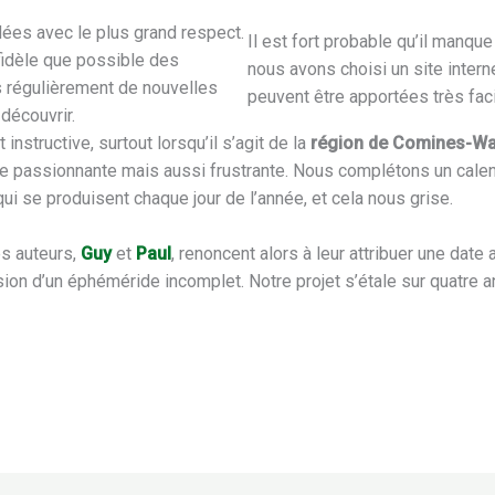
dées avec le plus grand respect.
Il est fort probable qu’il manq
 fidèle que possible des
nous avons choisi un site interne
 régulièrement de nouvelles
peuvent être apportées très fac
découvrir.
nstructive, surtout lorsqu’il s’agit de la
région de Comines-Wa
e passionnante mais aussi frustrante. Nous complétons un calend
i se produisent chaque jour de l’année, et cela nous grise.
es auteurs,
Guy
et
Paul
, renoncent alors à leur attribuer une date 
ion d’un éphéméride incomplet. Notre projet s’étale sur quatre a