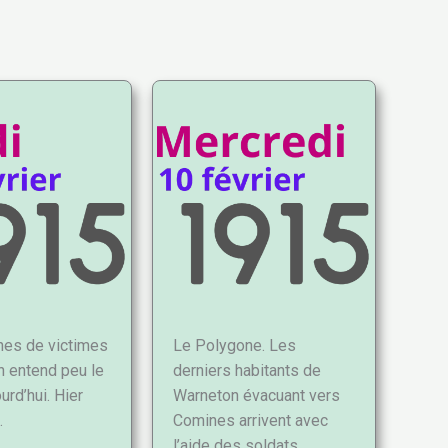
nes de victimes
Le Polygone. Les
n entend peu le
derniers habitants de
urd’hui. Hier
Warneton évacuant vers
…
Comines arrivent avec
l’aide des soldats,…