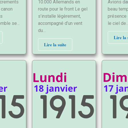
acrements
10.000 Allemands en
Avions dan
e canon
route pour le front Le gel
beau temp
us
s’installe légèrement,
présence 
semble se…
accompagné d’un vent
le ciel de
du…
Lire la 
Lire la suite