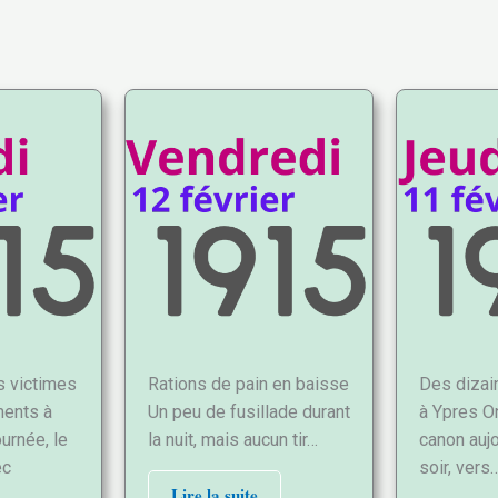
s victimes
Rations de pain en baisse
Des dizai
ents à
Un peu de fusillade durant
à Ypres O
urnée, le
la nuit, mais aucun tir…
canon aujo
ec
soir, vers
Lire la suite