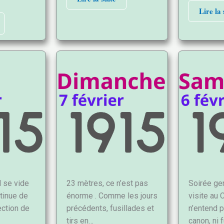
Lire la 
l se vide
23 mètres, ce n’est pas
Soirée ge
ntinue de
énorme . Comme les jours
visite au 
ection de
précédents, fusillades et
n’entend pl
tirs en…
canon, ni f