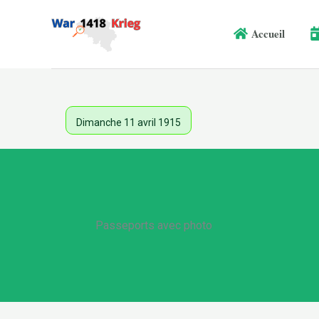
Aller
au
Accueil
contenu
Dimanche 11 avril 1915
Passeports avec photo