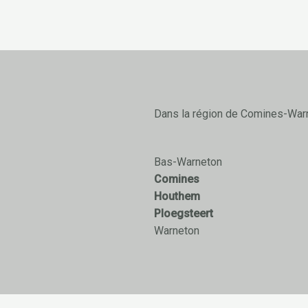
Dans la région de Comines-War
Bas-Warneton
Comines
Houthem
Ploegsteert
Warneton