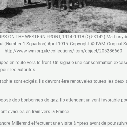
PS ON THE WESTERN FRONT, 1914-1918 (Q 53142) Martinsyde 
eul (Number 1 Squadron) April 1915. Copyright: © IWM. Original S
http://www.iwm.org.uk/collections/item/object/205286660
upes en route vers le front. On signale une consommation exces
pour les autorités.
aphie sont exigés. Ils devront être renouvelés toutes les deu
sposé des bonbonnes de gaz. Ils attendent un vent favorable pou
nt évacués en train vers la France.
xandre Millerand effectuent une visite à Ypres avant de poursuivr