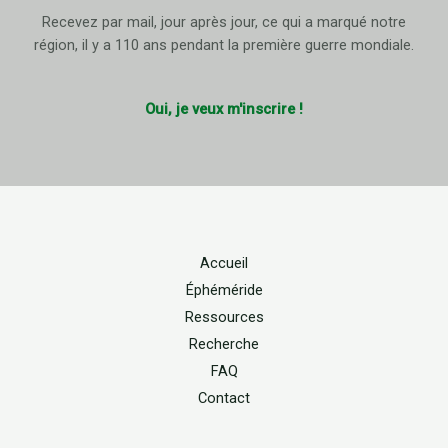
Recevez par mail, jour après jour, ce qui a marqué notre
région, il y a 110 ans pendant la première guerre mondiale.
Oui, je veux m'inscrire !
Accueil
Éphéméride
Ressources
Recherche
FAQ
Contact