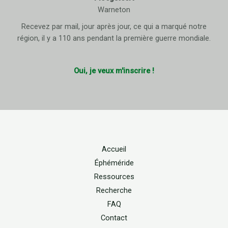
Warneton
Recevez par mail, jour après jour, ce qui a marqué notre
région, il y a 110 ans pendant la première guerre mondiale.
Oui, je veux m'inscrire !
Accueil
Éphéméride
Ressources
Recherche
FAQ
Contact