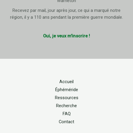
Warneton
Recevez par mail, jour après jour, ce qui a marqué notre
région, il y a 110 ans pendant la première guerre mondiale.
Oui, je veux m'inscrire !
Accueil
Éphéméride
Ressources
Recherche
FAQ
Contact