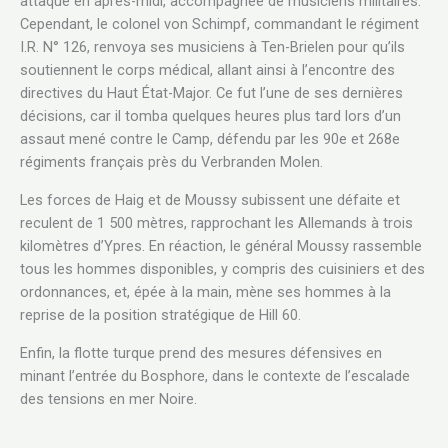
attaque en après-midi, accompagnée de musiciens militaires.
Cependant, le colonel von Schimpf, commandant le régiment
I.R. N° 126, renvoya ses musiciens à Ten-Brielen pour qu’ils
soutiennent le corps médical, allant ainsi à l’encontre des
directives du Haut État-Major. Ce fut l’une de ses dernières
décisions, car il tomba quelques heures plus tard lors d’un
assaut mené contre le Camp, défendu par les 90e et 268e
régiments français près du Verbranden Molen.
Les forces de Haig et de Moussy subissent une défaite et
reculent de 1 500 mètres, rapprochant les Allemands à trois
kilomètres d’Ypres. En réaction, le général Moussy rassemble
tous les hommes disponibles, y compris des cuisiniers et des
ordonnances, et, épée à la main, mène ses hommes à la
reprise de la position stratégique de Hill 60.
Enfin, la flotte turque prend des mesures défensives en
minant l’entrée du Bosphore, dans le contexte de l’escalade
des tensions en mer Noire.