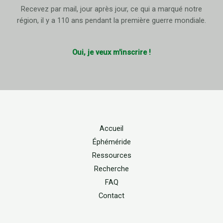
Recevez par mail, jour après jour, ce qui a marqué notre
région, il y a 110 ans pendant la première guerre mondiale.
Oui, je veux m'inscrire !
Accueil
Éphéméride
Ressources
Recherche
FAQ
Contact