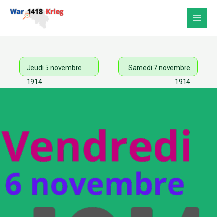
Aller
au
contenu
Jeudi 5 novembre
Samedi 7 novembre
1914
1914