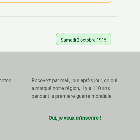
Samedi 2 octobre 1915
neton
Recevez par mail, jour après jour, ce qui
a marqué notre région, il y a 110 ans
pendant la première guerre mondiale.
Oui, je veux m'inscrire !