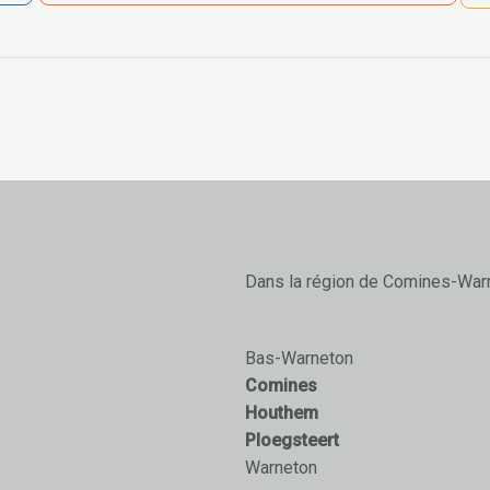
Dans la région de Comines-War
Bas-Warneton
Comines
Houthem
Ploegsteert
Warneton