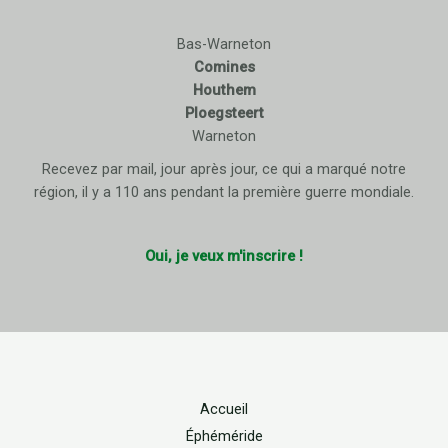
Bas-Warneton
Comines
Houthem
Ploegsteert
Warneton
Recevez par mail, jour après jour, ce qui a marqué notre
région, il y a 110 ans pendant la première guerre mondiale.
Oui, je veux m'inscrire !
Accueil
Éphéméride