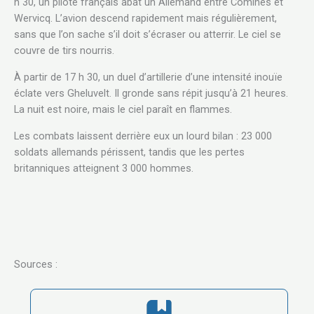
h 30, un pilote français abat un Allemand entre Comines et
Wervicq. L’avion descend rapidement mais régulièrement,
sans que l’on sache s’il doit s’écraser ou atterrir. Le ciel se
couvre de tirs nourris.
À partir de 17 h 30, un duel d’artillerie d’une intensité inouïe
éclate vers Gheluvelt. Il gronde sans répit jusqu’à 21 heures.
La nuit est noire, mais le ciel paraît en flammes.
Les combats laissent derrière eux un lourd bilan : 23 000
soldats allemands périssent, tandis que les pertes
britanniques atteignent 3 000 hommes.
Sources :