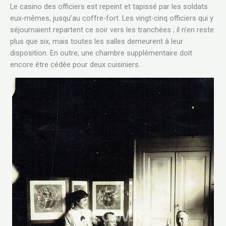
Le casino des officiers est repeint et tapissé par les soldats
eux-mêmes, jusqu’au coffre-fort. Les vingt-cinq officiers qui y
séjournaient repartent ce soir vers les tranchées ; il n’en reste
plus que six, mais toutes les salles demeurent à leur
disposition. En outre, une chambre supplémentaire doit
encore être cédée pour deux cuisiniers.