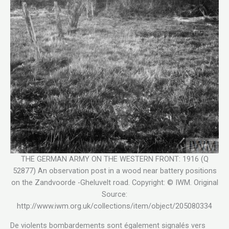
THE GERMAN ARMY ON THE WESTERN FRONT: 1916 (Q
52877) An observation post in a wood near battery positions
on the Zandvoorde -Gheluvelt road. Copyright: © IWM. Original
Source:
http://www.iwm.org.uk/collections/item/object/205080334
De violents bombardements sont également signalés vers