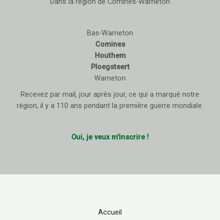
Dans la région de Comines-Warneton
Bas-Warneton
Comines
Houthem
Ploegsteert
Warneton
Recevez par mail, jour après jour, ce qui a marqué notre
région, il y a 110 ans pendant la première guerre mondiale.
Oui, je veux m'inscrire !
Accueil