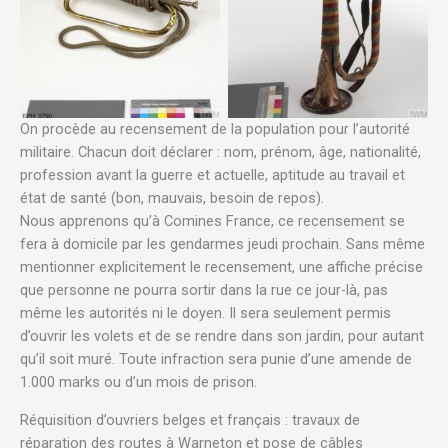
giment captured on 6 September 1914 during
two. The surface is fragmented and has muc
ttle of the Marne. Copyright: © IWM. Original
dirt. There are many holes punched in pairs 
Source:
strap but no sign of a buckle. The surface has
w.iwm.org.uk/collections/item/object/30086682
dirt in some areas. Textile: Much s… Copyrigh
Original Source:
http://www.iwm.org.uk/collections/item/objec
On procède au recensement de la population pour l’autorité
militaire. Chacun doit déclarer : nom, prénom, âge, nationalité,
profession avant la guerre et actuelle, aptitude au travail et
état de santé (bon, mauvais, besoin de repos).
Nous apprenons qu’à Comines France, ce recensement se
fera à domicile par les gendarmes jeudi prochain. Sans même
mentionner explicitement le recensement, une affiche précise
que personne ne pourra sortir dans la rue ce jour-là, pas
même les autorités ni le doyen. Il sera seulement permis
d’ouvrir les volets et de se rendre dans son jardin, pour autant
qu’il soit muré. Toute infraction sera punie d’une amende de
1.000 marks ou d’un mois de prison.
Réquisition d’ouvriers belges et français : travaux de
réparation des routes à Warneton et pose de câbles