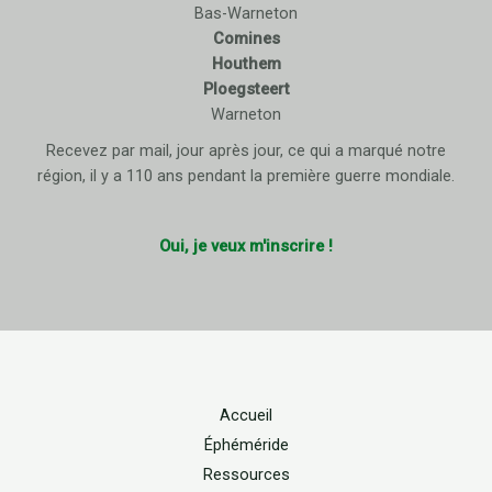
Bas-Warneton
Comines
Houthem
Ploegsteert
Warneton
Recevez par mail, jour après jour, ce qui a marqué notre
région, il y a 110 ans pendant la première guerre mondiale.
Oui, je veux m'inscrire !
Accueil
Éphéméride
Ressources