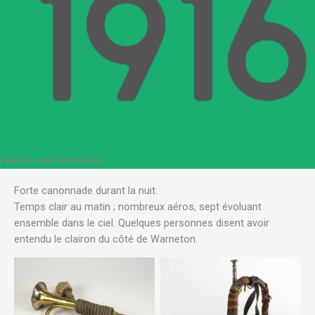
Clairon vers Warneton
.
Forte canonnade durant la nuit.
Temps clair au matin ; nombreux aéros, sept évoluant
ensemble dans le ciel. Quelques personnes disent avoir
entendu le clairon du côté de Warneton.
bugle (EPH 6889) Metal: Much surface dirt c
trumpet. There is active and old copper co
 German (EPH 5790) A First World War period
present, specifically in the trumpet bell and 
l German Army cavalry bugle of the 3rd Guard
textile decoration. Leather: The leather strap ha