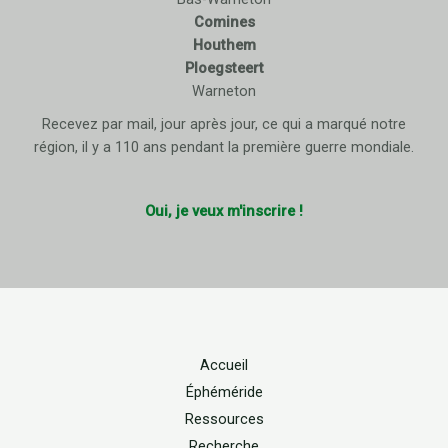
Comines
Houthem
Ploegsteert
Warneton
Recevez par mail, jour après jour, ce qui a marqué notre
région, il y a 110 ans pendant la première guerre mondiale.
Oui, je veux m'inscrire !
Accueil
Éphéméride
Ressources
Recherche