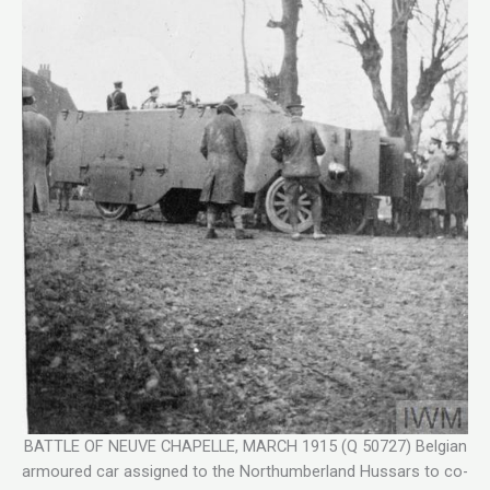
BATTLE OF NEUVE CHAPELLE, MARCH 1915 (Q 50727) Belgian
armoured car assigned to the Northumberland Hussars to co-