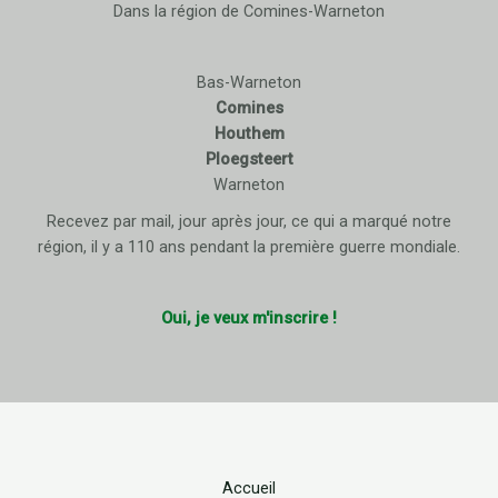
Dans la région de Comines-Warneton
Bas-Warneton
Comines
Houthem
Ploegsteert
Warneton
Recevez par mail, jour après jour, ce qui a marqué notre
région, il y a 110 ans pendant la première guerre mondiale.
Oui, je veux m'inscrire !
Accueil