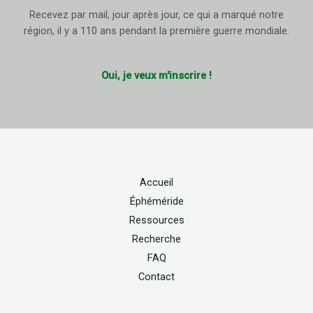
Recevez par mail, jour après jour, ce qui a marqué notre
région, il y a 110 ans pendant la première guerre mondiale.
Oui, je veux m'inscrire !
Accueil
Éphéméride
Ressources
Recherche
FAQ
Contact