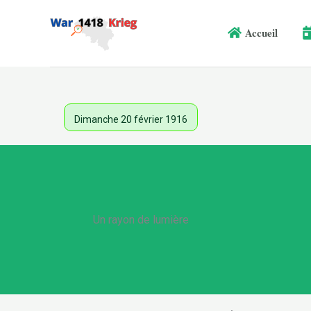
Aller
au
Accueil
contenu
Dimanche 20 février 1916
Un rayon de lumière