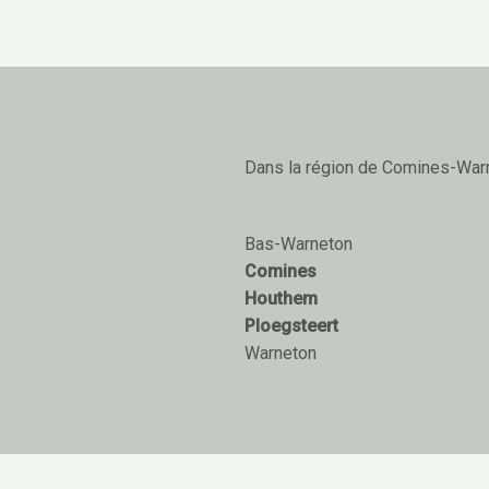
Dans la région de Comines-War
Bas-Warneton
Comines
Houthem
Ploegsteert
Warneton