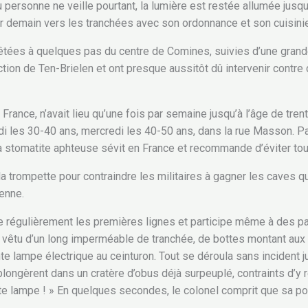
où personne ne veille pourtant, la lumière est restée allumée jusq
tir demain vers les tranchées avec son ordonnance et son cuisinie
êtées à quelques pas du centre de Comines, suivies d’une grand
ction de Ten-Brielen et ont presque aussitôt dû intervenir contre
rance, n’avait lieu qu’une fois par semaine jusqu’à l’âge de tren
ardi les 30-40 ans, mercredi les 40-50 ans, dans la rue Masson. 
la stomatite aphteuse sévit en France et recommande d’éviter tou
 trompette pour contraindre les militaires à gagner les caves qui
ienne.
 régulièrement les premières lignes et participe même à des pat
 vêtu d’un long imperméable de tranchée, de bottes montant aux g
nte lampe électrique au ceinturon. Tout se déroula sans inciden
longèrent dans un cratère d’obus déjà surpeuplé, contraints d’y re
udite lampe ! » En quelques secondes, le colonel comprit que sa p