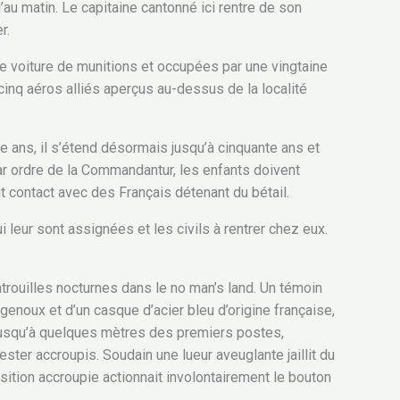
u’au matin. Le capitaine cantonné ici rentre de son
r.
e voiture de munitions et occupées par une vingtaine
 cinq aéros alliés aperçus au-dessus de la localité
te ans, il s’étend désormais jusqu’à cinquante ans et
Par ordre de la Commandantur, les enfants doivent
t contact avec des Français détenant du bétail.
 leur sont assignées et les civils à rentrer chez eux.
rouilles nocturnes dans le no man’s land. Un témoin
enoux et d’un casque d’acier bleu d’origine française,
t jusqu’à quelques mètres des premiers postes,
ster accroupis. Soudain une lueur aveuglante jaillit du
osition accroupie actionnait involontairement le bouton