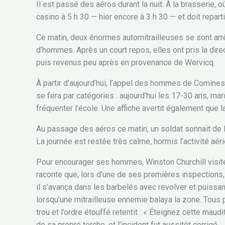
Il est passé des aéros durant la nuit. À la brasserie, 
casino à 5 h 30 — hier encore à 3 h 30 — et doit repar
Ce matin, deux énormes automitrailleuses se sont arr
d’hommes. Après un court repos, elles ont pris la dire
puis revenus peu après en provenance de Wervicq.
À partir d’aujourd’hui, l’appel des hommes de Comines F
se fera par catégories : aujourd’hui les 17-30 ans, m
fréquenter l’école. Une affiche avertit également que 
Au passage des aéros ce matin, un soldat sonnait de la
La journée est restée très calme, hormis l’activité aér
Pour encourager ses hommes, Winston Churchill visite
raconte que, lors d’une de ses premières inspections,
il s’avança dans les barbelés avec revolver et puissa
lorsqu’une mitrailleuse ennemie balaya la zone. Tous p
trou et l’ordre étouffé retentit : « Éteignez cette ma
de sa propre torche, et l’incident fut aussitôt corrigé.