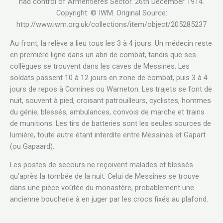
had control of Armentieres Sector. 26th December 1914.
Copyright: © IWM. Original Source:
http://www.iwm.org.uk/collections/item/object/205285237
Au front, la relève a lieu tous les 3 à 4 jours. Un médecin reste
en première ligne dans un abri de combat, tandis que ses
collègues se trouvent dans les caves de Messines. Les
soldats passent 10 à 12 jours en zone de combat, puis 3 à 4
jours de repos à Comines ou Warneton. Les trajets se font de
nuit, souvent à pied, croisant patrouilleurs, cyclistes, hommes
du génie, blessés, ambulances, convois de marche et trains
de munitions. Les tirs de batteries sont les seules sources de
lumière, toute autre étant interdite entre Messines et Gapart
(ou Gapaard).
Les postes de secours ne reçoivent malades et blessés
qu’après la tombée de la nuit. Celui de Messines se trouve
dans une pièce voûtée du monastère, probablement une
ancienne boucherie à en juger par les crocs fixés au plafond.