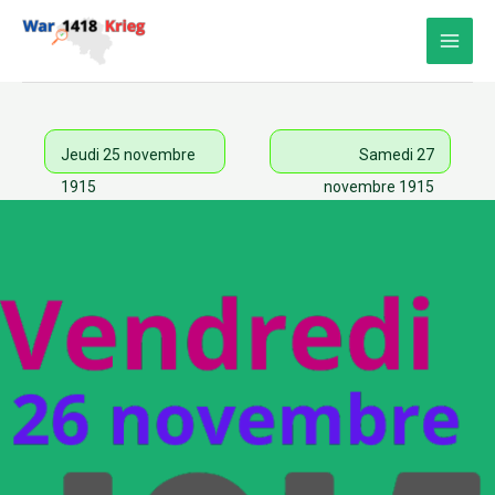
Aller
au
contenu
Jeudi 25 novembre
Samedi 27
1915
novembre 1915