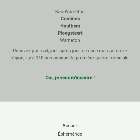
Bas-Warneton
Comines
Houthem
Ploegsteert
Warneton
Recevez par mail, jour après jour, ce qui a marqué notre
région, il y a 110 ans pendant la première guerre mondiale.
Oui, je veux m'inscrire !
Accueil
Éphéméride