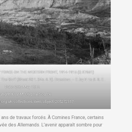
 FORCE ON THE WESTERN FRONT, 1914-1915 (Q 37651)
 Bluff (Sheet 28 1. 34c. 6. 2). Direction: – E. by N. to S. S. E.
Date: 26th May 1915.
right: © IWM. Original Source:
.org.uk/collections/item/object/205272317
 ans de travaux forcés. À Comines France, certains
ivée des Allemands. L’avenir apparaît sombre pour