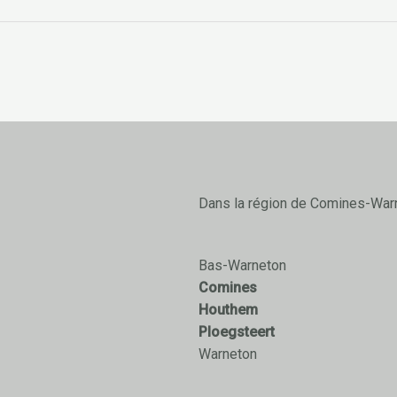
Dans la région de Comines-War
Bas-Warneton
Comines
Houthem
Ploegsteert
Warneton