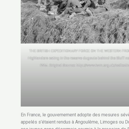
THE BRITISH EXPEDITIONARY FORCE ON THE WESTERN FRON
Highlanders eating in the reserve dugouts behind the Bluff n
IWM. Original Source: http://www.iwm.org.uk/collect
En France, le gouvernement adopte des mesures sévère
appelés s’étaient rendus à Angoulême, Limoges ou Dun