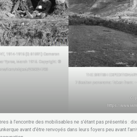
T, 1914-1915 (Q 61591) Cameron
ear Ypres, March 1915. Copyright: ©
ions/item/object/205024783
THE BRITISH EXPEDITIONARY
7 Section panorama: Taken from: – The
Copy
https://www.iwm
s à l’encontre des mobilisables ne s’étant pas présentés : dix
kerque avant d’être renvoyés dans leurs foyers peu avant l’arr