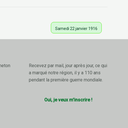
Samedi 22 janvier 1916
neton
Recevez par mail, jour après jour, ce qui
a marqué notre région, il y a 110 ans
pendant la première guerre mondiale.
Oui, je veux m'inscrire !