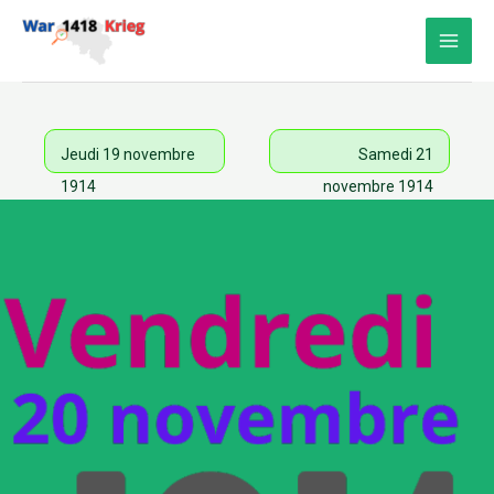
Aller
au
contenu
Jeudi 19 novembre
Samedi 21
1914
novembre 1914