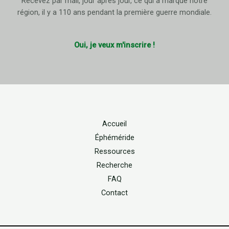
Recevez par mail, jour après jour, ce qui a marqué notre
région, il y a 110 ans pendant la première guerre mondiale.
Oui, je veux m'inscrire !
Accueil
Éphéméride
Ressources
Recherche
FAQ
Contact