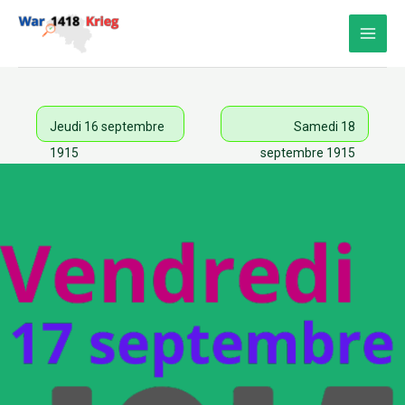
Aller
au
contenu
Jeudi 16 septembre
Samedi 18
1915
septembre 1915