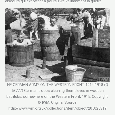
discours qui exhortent à poursuivre vaillamment la guerre.
HE GERMAN ARMY ON THE WESTERN FRONT, 1914-1918 (Q
53777) German troops cleaning themsleves in wooden
bathtubs, somewhere on the Western Front, 1915. Copyright:
© IWM. Original Source:
http://www.iwm.org.uk/collections/item/object/205025819