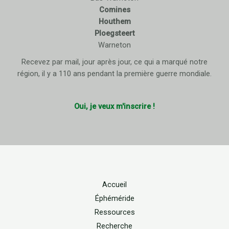
Comines
Houthem
Ploegsteert
Warneton
Recevez par mail, jour après jour, ce qui a marqué notre
région, il y a 110 ans pendant la première guerre mondiale.
Oui, je veux m'inscrire !
Accueil
Éphéméride
Ressources
Recherche