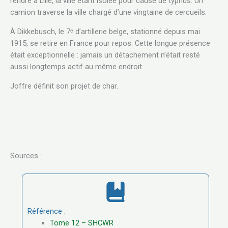
rendre à Lille, la ville étant isolée pour cause de typhus. Un
camion traverse la ville chargé d’une vingtaine de cercueils.
À Dikkebusch, le 7ᵉ d’artillerie belge, stationné depuis mai
1915, se retire en France pour repos. Cette longue présence
était exceptionnelle : jamais un détachement n’était resté
aussi longtemps actif au même endroit.
Joffre définit son projet de char.
Sources :
Référence :
Tome 12 – SHCWR