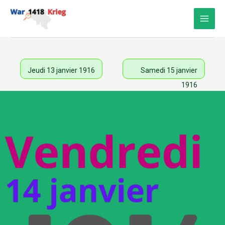
Aller
au
contenu
Jeudi 13 janvier 1916
Samedi 15 janvier
1916