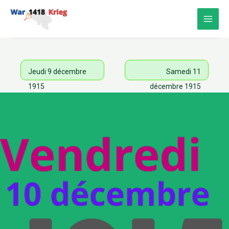
Aller
au
contenu
Jeudi 9 décembre
Samedi 11
1915
décembre 1915