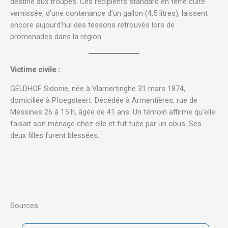
destiné aux troupes. Ces récipients standard en terre cuite
vernissée, d’une contenance d’un gallon (4,5 litres), laissent
encore aujourd’hui des tessons retrouvés lors de
promenades dans la région.
Victime civile :
GELDHOF Sidonie, née à Vlamertinghe 31 mars 1874,
domiciliée à PIoegsteert. Décédée à Armentières, rue de
Messines 26 à 15 h, âgée de 41 ans. Un témoin affirme qu’elle
faisait son ménage chez elle et fut tuée par un obus. Ses
deux filles furent blessées.
Sources :