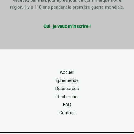
Recevez par mail, jour après jour, ce qui a marqué notre
région, il y a 110 ans pendant la première guerre mondiale.
Oui, je veux m'inscrire !
Accueil
Éphéméride
Ressources
Recherche
FAQ
Contact