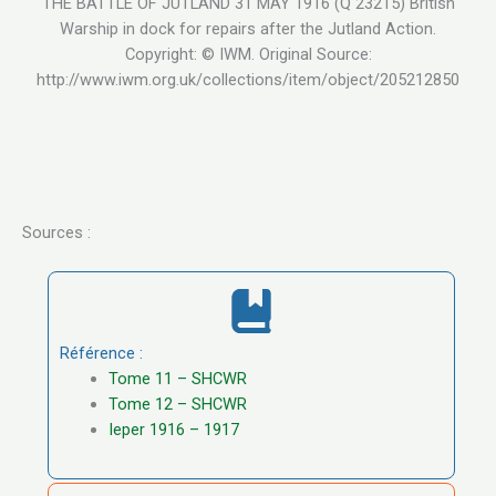
THE BATTLE OF JUTLAND 31 MAY 1916 (Q 23215) British
Warship in dock for repairs after the Jutland Action.
Copyright: © IWM. Original Source:
http://www.iwm.org.uk/collections/item/object/205212850
Sources :
Référence :
Tome 11 – SHCWR
Tome 12 – SHCWR
Ieper 1916 – 1917