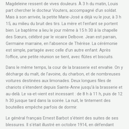
Magdeleine ressent de vives douleurs. À 3 h du matin, Louis
part chercher le docteur Vouters, accompagné d’un soldat.
Mais à son arrivée, la petite Marie-José a déjà vu le jour, à 3 h
15, au milieu du bruit des tirs. La mère et l’enfant se portent
bien. Le baptême a lieu le jour même à 15 h 30 à la chapelle
des Sœurs, célébré par le vicaire Delbove. Jean est parrain,
Germaine marraine, en l’absence de Thérèse. La cérémonie
est simple, partagée avec celle d’un autre enfant. Après
l’office, une petite réunion se tient, avec flûtes et biscuits.
Dans le même temps, la cour de la brasserie est envahie. On y
décharge du malt, de l’avoine, du charbon, et de nombreuses
voitures destinées aux limonades. Deux longues files de
chariots s’étendent depuis Sainte-Anne jusqu’à la brasserie et
au-delà. Le va-et-vient est incessant : de 8 h à 11 h, puis de 12
h 30 jusque tard dans la soirée. La nuit, le tintement des
bouteilles empêche parfois de dormir.
Le général français Ernest Barbot s’éteint des suites de ses
blessures. Il s’était illustré en octobre 1914, en défendant