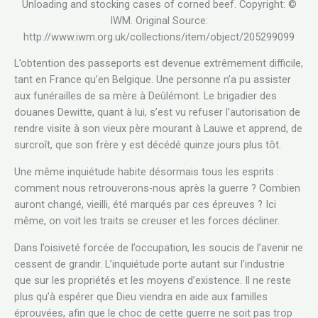
Unloading and stocking cases of corned beef. Copyright: ©
IWM. Original Source:
http://www.iwm.org.uk/collections/item/object/205299099
L’obtention des passeports est devenue extrêmement difficile,
tant en France qu’en Belgique. Une personne n’a pu assister
aux funérailles de sa mère à Deûlémont. Le brigadier des
douanes Dewitte, quant à lui, s’est vu refuser l’autorisation de
rendre visite à son vieux père mourant à Lauwe et apprend, de
surcroît, que son frère y est décédé quinze jours plus tôt.
Une même inquiétude habite désormais tous les esprits :
comment nous retrouverons-nous après la guerre ? Combien
auront changé, vieilli, été marqués par ces épreuves ? Ici
même, on voit les traits se creuser et les forces décliner.
Dans l’oisiveté forcée de l’occupation, les soucis de l’avenir ne
cessent de grandir. L’inquiétude porte autant sur l’industrie
que sur les propriétés et les moyens d’existence. Il ne reste
plus qu’à espérer que Dieu viendra en aide aux familles
éprouvées, afin que le choc de cette guerre ne soit pas trop