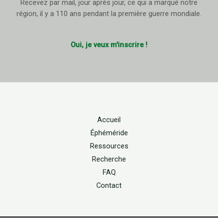
Recevez par mail, jour après jour, ce qui a marqué notre
région, il y a 110 ans pendant la première guerre mondiale.
Oui, je veux m'inscrire !
Accueil
Éphéméride
Ressources
Recherche
FAQ
Contact