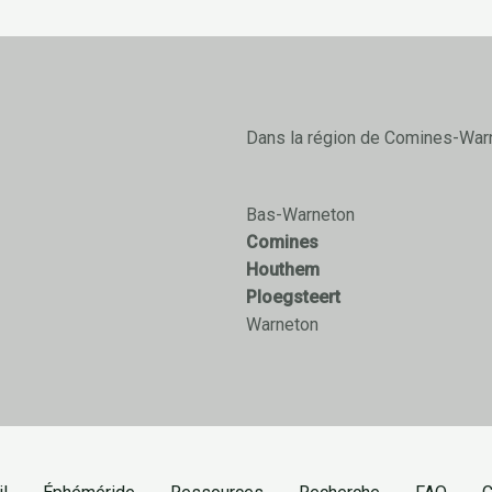
Dans la région de Comines-War
Bas-Warneton
Comines
Houthem
Ploegsteert
Warneton