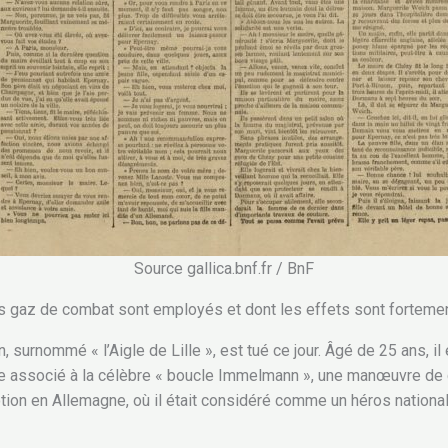
Source gallica.bnf.fr / BnF
es gaz de combat sont employés et dont les effets sont fortemen
rnommé « l’Aigle de Lille », est tué ce jour. Âgé de 25 ans, il é
e associé à la célèbre « boucle Immelmann », une manœuvre d
motion en Allemagne, où il était considéré comme un héros national