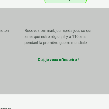
neton
Recevez par mail, jour après jour, ce qui
a marqué notre région, il y a 110 ans
pendant la première guerre mondiale.
Oui, je veux m'inscrire !