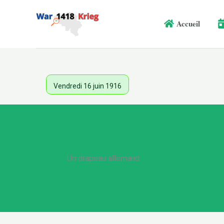
Aller
au
Accueil
contenu
Vendredi 16 juin 1916
Un drapeau allemand
.