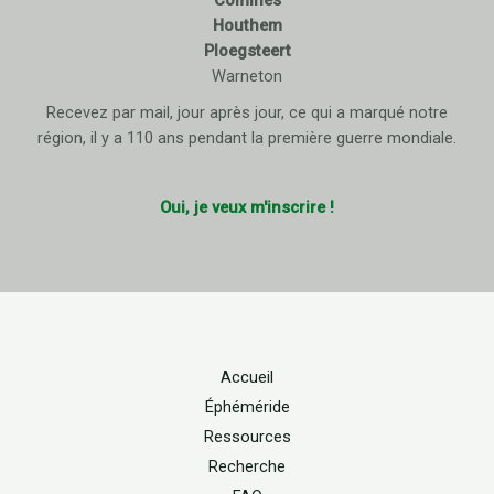
Houthem
Ploegsteert
Warneton
Recevez par mail, jour après jour, ce qui a marqué notre
région, il y a 110 ans pendant la première guerre mondiale.
Oui, je veux m'inscrire !
Accueil
Éphéméride
Ressources
Recherche