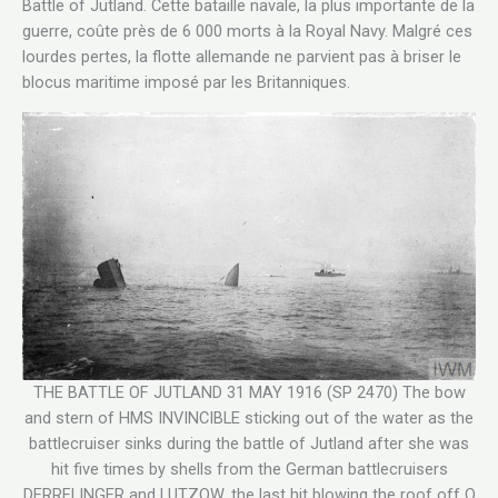
Battle of Jutland. Cette bataille navale, la plus importante de la
guerre, coûte près de 6 000 morts à la Royal Navy. Malgré ces
lourdes pertes, la flotte allemande ne parvient pas à briser le
blocus maritime imposé par les Britanniques.
THE BATTLE OF JUTLAND 31 MAY 1916 (SP 2470) The bow
and stern of HMS INVINCIBLE sticking out of the water as the
battlecruiser sinks during the battle of Jutland after she was
hit five times by shells from the German battlecruisers
DERRFLINGER and LUTZOW, the last hit blowing the roof off Q