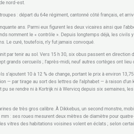
 de nord-est.
oupes : départ du 64e régiment, cantonné côté français, et arriv
nquante ans. Parmi eux figurent les deux vicaires ainsi que l’ab
s nomment le « contrôle ». Depuis longtemps déjà, les civils y s
 Le curé, toutefois, n’y fut jamais convoqué.
nit par tenir au sol. Vers 15 h 30, six obus passent en direction
t grands cercueils ; l’après-midi, neuf autres cortèges ont lieu 
s s’ajoutent 10 à 12 % de change, portant le prix à environ 13,75
n — par tirage au sort des lettres de l’alphabet — à raison d’un k
pu se rendre ni à Kortrijk ni à Wervicq depuis six semaines, les
s marines de très gros calibre. À Dikkebus, un second monstre, mo
80 mm : ses roues mesurent deux mètres de diamètre pour quatre-v
les vitres des habitations voisines volent en éclats ; selon certa