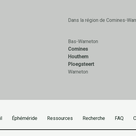
Dans la région de Comines-War
Bas-Warneton
Comines
Houthem
Ploegsteert
Warneton
l
Éphéméride
Ressources
Recherche
FAQ
C