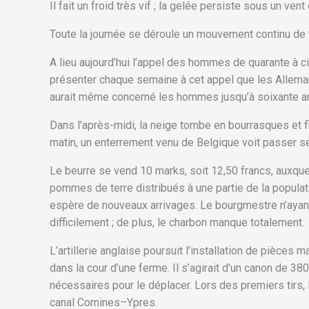
Il fait un froid très vif ; la gelée persiste sous un vent
Toute la journée se déroule un mouvement continu de tr
A lieu aujourd’hui l’appel des hommes de quarante à ci
présenter chaque semaine à cet appel que les Allemand
aurait même concerné les hommes jusqu’à soixante ans.
Dans l’après-midi, la neige tombe en bourrasques et fi
matin, un enterrement venu de Belgique voit passer sep
Le beurre se vend 10 marks, soit 12,50 francs, auxquel
pommes de terre distribués à une partie de la populatio
espère de nouveaux arrivages. Le bourgmestre n’ayant 
difficilement ; de plus, le charbon manque totalement.
L’artillerie anglaise poursuit l’installation de pièce
dans la cour d’une ferme. Il s’agirait d’un canon de 3
nécessaires pour le déplacer. Lors des premiers tirs, 
canal Comines–Ypres.