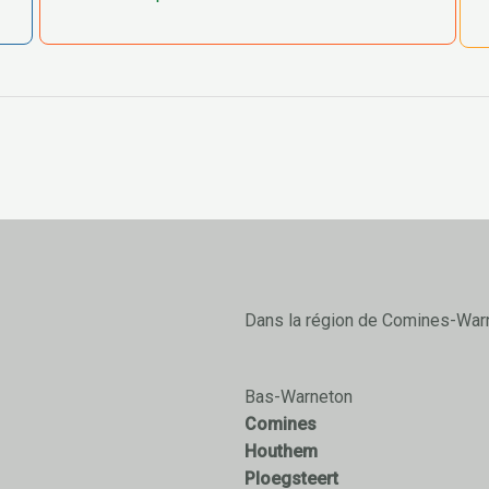
Dans la région de Comines-War
Bas-Warneton
Comines
Houthem
Ploegsteert