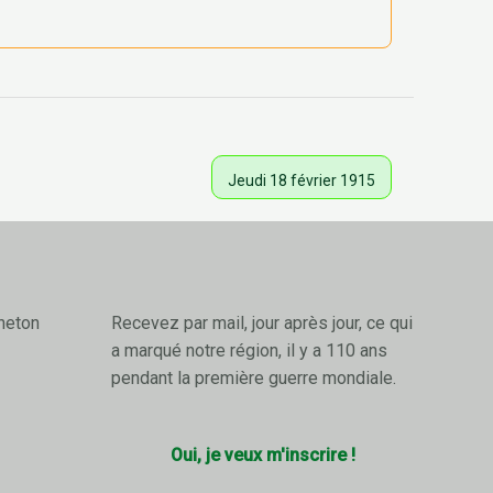
Jeudi 18 février 1915
neton
Recevez par mail, jour après jour, ce qui
a marqué notre région, il y a 110 ans
pendant la première guerre mondiale.
Oui, je veux m'inscrire !