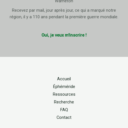
Warneton
Recevez par mail, jour après jour, ce qui a marqué notre
région, il y a 110 ans pendant la première guerre mondiale.
Oui, je veux m'inscrire !
Accueil
Éphéméride
Ressources
Recherche
FAQ
Contact