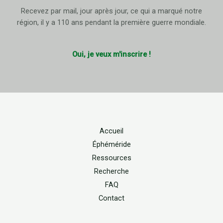
Recevez par mail, jour après jour, ce qui a marqué notre
région, il y a 110 ans pendant la première guerre mondiale.
Oui, je veux m'inscrire !
Accueil
Éphéméride
Ressources
Recherche
FAQ
Contact