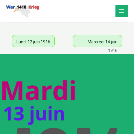
Aller
au
contenu
Lundi 12 juin 1916
Mercredi 14 juin
1916