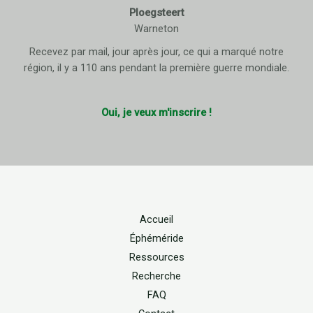
Ploegsteert
Warneton
Recevez par mail, jour après jour, ce qui a marqué notre
région, il y a 110 ans pendant la première guerre mondiale.
Oui, je veux m'inscrire !
Accueil
Éphéméride
Ressources
Recherche
FAQ