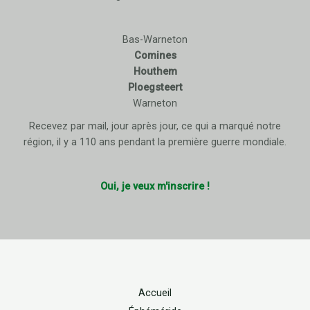
Bas-Warneton
Comines
Houthem
Ploegsteert
Warneton
Recevez par mail, jour après jour, ce qui a marqué notre
région, il y a 110 ans pendant la première guerre mondiale.
Oui, je veux m'inscrire !
Accueil